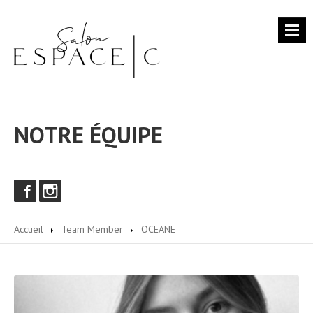
ACCUEIL
NOTRE ÉQUIPE
SERVICES
BOUTIQUE
NOTRE
ÉQUIPE
PHOTOS
Accueil
Team Member
OCEANE
Portfolio
Le
Staff
NOUS
JOINDRE