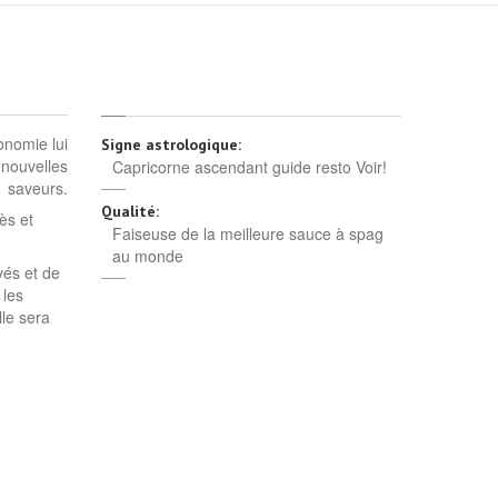
onomie lui
Signe astrologique:
 nouvelles
Capricorne ascendant guide resto Voir!
saveurs.
Qualité:
ès et
Faiseuse de la meilleure sauce à spag
au monde
yés et de
 les
lle sera