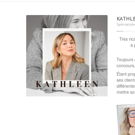
KATHL
Spécialiste
Très ri
a 
Toujours 
concours,
Étant pro
ses clien
différent
mettre so